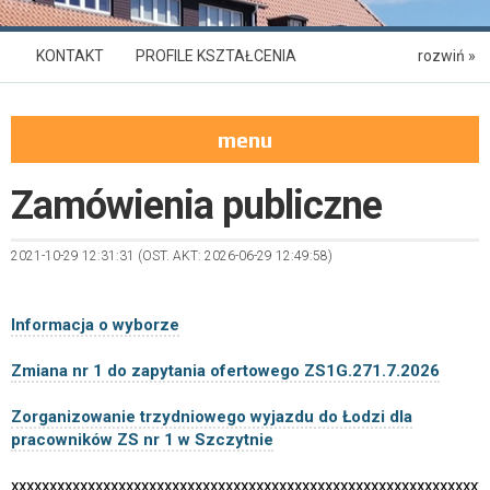
KONTAKT
PROFILE KSZTAŁCENIA
rozwiń »
OFERTA KSZTAŁCENIA 2026/2027
menu
WARSZTATY SZKOLNE
RODO
Zamówienia publiczne
DZIENNIK ELEKTRONICZNY
MŁODOCIANI PRACOWNICY
DZWONKI
2021-10-29 12:31:31 (OST. AKT: 2026-06-29 12:49:58)
Informacja o wyborze
Zmiana nr 1 do zapytania ofertowego ZS1G.271.7.2026
Zorganizowanie trzydniowego wyjazdu do Łodzi dla
pracowników ZS nr 1 w Szczytnie
xxxxxxxxxxxxxxxxxxxxxxxxxxxxxxxxxxxxxxxxxxxxxxxxxxxxxxxxxxxxxx